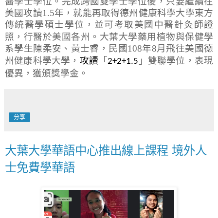
醫學士學位。完成跨國雙學士學位後，只要繼續在
美國攻讀
1.5
年，就能再取得德州健康科學大學東方
傳統醫學碩士學位，並可考取美國中醫針灸師證
，
照
行醫於美國各州。大葉大學藥用植物與保健學
系學生陳柔安、黃士睿，民國
108
年
8
月飛往美國德
，
州健康科學大學
攻讀
「
」
雙聯學位，表現
2+2+1.5
優異，獲頒獎學金。
分享
大葉大學華語中心推出線上課程 境外人
士免費學華語