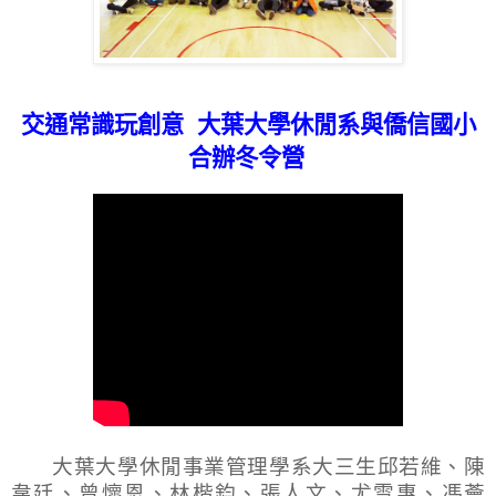
交通常識玩創意
大葉大學休閒系與僑信國小
合辦冬令營
大葉大學休閒事業管理學系大三生邱若維、陳
韋廷、曾懷恩、林楷鈞、張人文、尤雪惠、馮薈