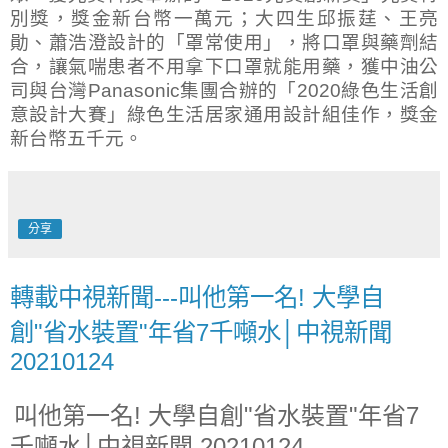
別獎，獎金新台幣一萬元；大四生邱振莛、王亮
勛、蕭浩澄設計的「罩常使用」，將口罩與藥劑結
合，讓氣喘患者不用拿下口罩就能用藥，獲中油公
司與台灣
Panasonic
集團合辦的「
2020
綠色生活創
意設計大賽」綠色生活居家通用設計組佳作，獎金
新台幣五千元。
分享
轉載中視新聞---叫他第一名! 大學自
創"省水裝置"年省7千噸水│中視新聞
20210124
叫他第一名! 大學自創"省水裝置"年省7
千噸水│中視新聞 20210124