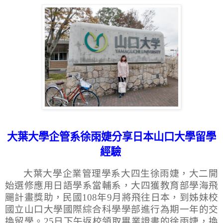
大葉大學企管系徐雨婕分享日本山口大學留學
經驗
大葉大學
企業管理學系大四生徐雨婕，大二開
始選修應用日語學系當輔系，大四獲教育部學海飛
颺計畫獎助，民國
108
年
9
月將飛往日本，到姊妹校
國立
山口大學國際綜合科學學部進行為期一年的交
換留學。
25
日下午返校領取畢業證書的徐雨婕，換