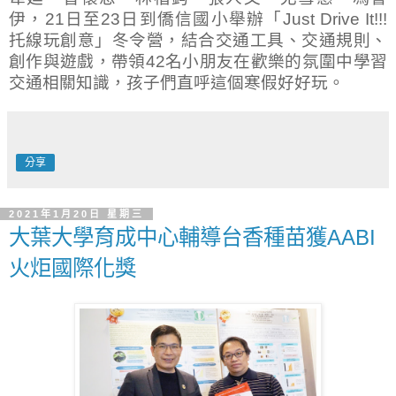
伊
，
21
日至
23
日到僑信國小舉辦「
Just Drive It!!!
托線玩創意」冬令營，結合交通工具、交通規則、
創作與遊戲，帶領
42
名小朋友在歡樂的氛圍中學習
交通相關知識，孩子們直呼這個寒假好好玩。
分享
2021年1月20日 星期三
大葉大學育成中心輔導台香種苗獲AABI
火炬國際化獎